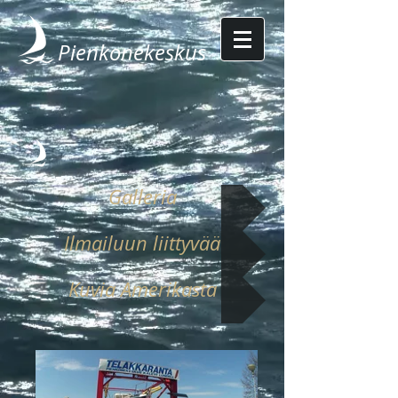
Pienkonekeskus
Galleria
Ilmailuun liittyvää
Kuvia Amerikasta